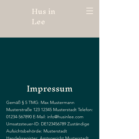
Hus in
Lee
Impressum
Gemäß § 5 TMG: Max Mustermann
Musterstraße
123 12345
Musterstadt Telefon:
01234-567890
E-Mail:
info@husinlee.com
Umsatzsteuer-ID: DE123456789 Zuständige
Aufsichtsbehörde: Musterstadt
Handelsregister: Amtsgericht Musterstadt